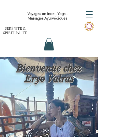
Voyages en Inde - Yoga -
Massages Ayurvédiques
SÉRÉNITÉ &
SPIRITUALIT
É
Bienvenue chez
Eryo Valras